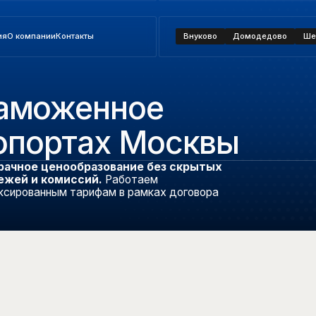
ании
Контакты
Внуково
Домодедово
Шереметьево
моженное
ортах Москвы
 ценообразование без скрытых
 комиссий.
Работаем
анным тарифам в рамках договора