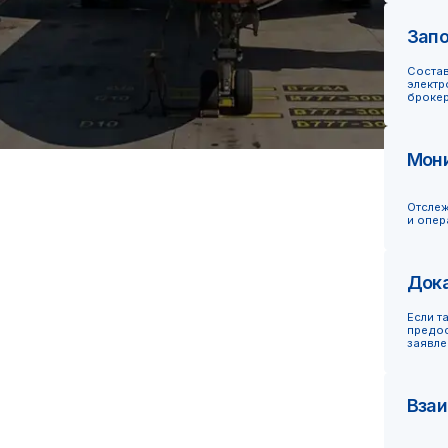
и оперативные ответы н
Доказывание ст
Если таможня сомневает
предоставляет дополнит
заявленной стоимости
Взаимодействие
Получение отчета о приня
без которого нельзя по