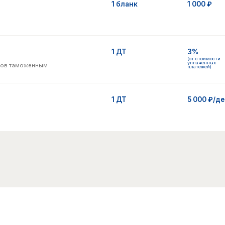
(от стоимости
уплаченных
оженным
платежей)
1 ДТ
5 000 ₽/день
Анализ пакета 
аши риски
Проверка инвойса, упак