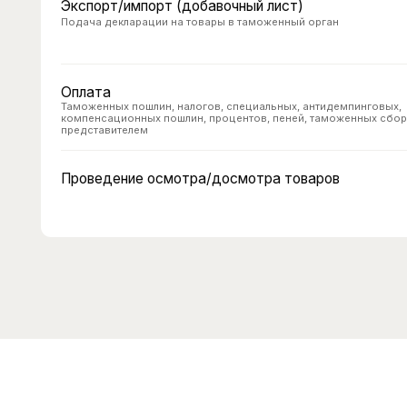
Таможенных пошлин, налогов, специальных, антидемпинговых,
компенсационных пошлин, процентов, пеней, таможенных сборов там
представителем
Проведение осмотра/досмотра товаров
Что включено
Берем на себя все этапы взаимодействия и минимизируем в