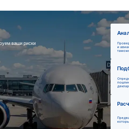
и авианакладной (AWB) 
таможни
Подбор кодов Т
Определение правильног
пошлин и исключения шт
декларирование
Расчет таможен
Предварительный расчет
которые клиент должен б
Заполнение и п
Составление декларации 
электронного деклариро
брокера
Мониторинг ста
Отслеживание прохожден